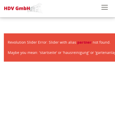
Revolution Slider Error: Slider with alias
partner
not found.
Maybe you mean: 'startseite' or 'hausreinigung' or 'gartenanlag